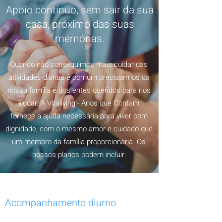
Apoio contínuo, sem sair da sua
casa, próximo das suas
memórias.
Quando não conseguimos mais cuidar das
atividades diárias é comum precisarmos da
nossa família e dos entes queridos para nos
ajudar. A Vitaliving - Anos que Contam,
fornece a ajuda necessária para viver com
dignidade, com o mesmo amor e cuidado que
um membro da família proporcionaria. Os
nossos planos podem incluir:
​Acompanhamento diurno