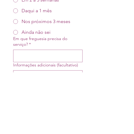
Daqui a 1 mês
Nos próximos 3 meses
Ainda não sei
Em que freguesia precisa do
serviço?
*
Informações adicionais (facultativo)
Ao enviar este formulário, 
concorda em ser 
contactado pelo Apoio 